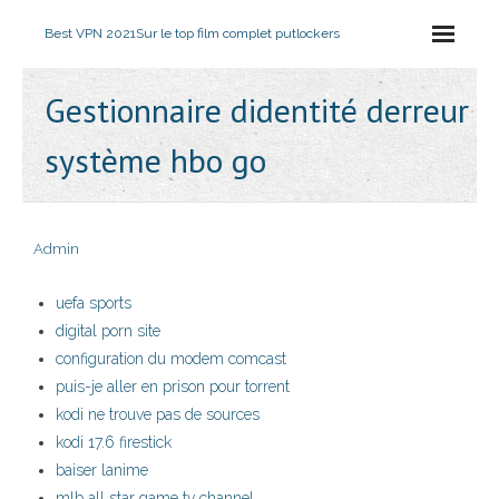
Best VPN 2021
Sur le top film complet putlockers
Gestionnaire didentité derreur
système hbo go
Admin
uefa sports
digital porn site
configuration du modem comcast
puis-je aller en prison pour torrent
kodi ne trouve pas de sources
kodi 17.6 firestick
baiser lanime
mlb all star game tv channel